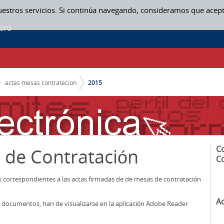
uestros servicios. Si continúa navegando, consideramos que acep
actas mesas contratacion
2015
C
 de Contratación
C
os correspondientes a las actas firmadas de de mesas de contratación
A
los documentos, han de visualizarse en la aplicación Adobe Reader