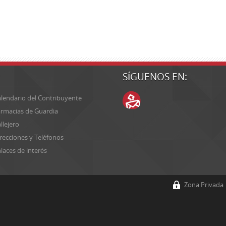
SÍGUENOS EN:
lendario del Contribuyente
rmacias de Guardia
llejero
recciones y Teléfonos
laces de interés
Zona Privada