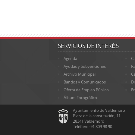
SERVICIOS DE INTERÉS
Agenda
Ca
Ayudas y Subvenciones
Fa
Archivo Municipal
Ca
Bandos y Comunicados
Di
Oferta de Empleo Público
En
Álbum Fotográfico
Ayuntamiento de Valdemoro
Plaza de la constitución, 11
28341 Valdemoro
Teléfono: 91 809 98 90