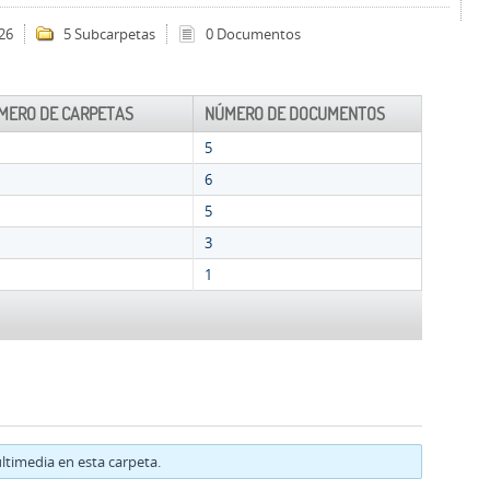
26
5 Subcarpetas
0 Documentos
MERO DE CARPETAS
NÚMERO DE DOCUMENTOS
5
6
5
3
1
timedia en esta carpeta.