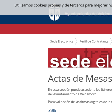
Saltar al contenido
Utilizamos cookies propias y de terceros para mejorar n
2015 - ACTAS MESAS CONTRATACION
CAMINO DE MIGAS
Sede Electrónica
Perfil de Contratante
Actas de Mesas
En esta sección puede acceder a los ficher
del Ayuntamiento de Valdemoro.
Para validación de las firmas digitales de 
2015