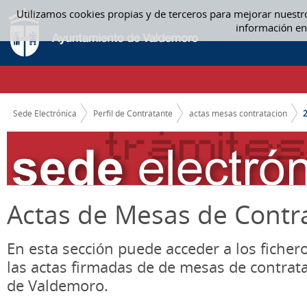
Saltar al contenido
Utilizamos cookies propias y de terceros para mejorar nuestr
2015 - ACTAS MESAS CONTRATACION
información en
CAMINO DE MIGAS
Sede Electrónica
Perfil de Contratante
actas mesas contratacion
Actas de Mesas de Contr
En esta sección puede acceder a los ficher
las actas firmadas de de mesas de contrat
de Valdemoro.