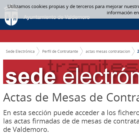
Saltar al contenido
Utilizamos cookies propias y de terceros para mejorar nuestr
2015 - ACTAS MESAS CONTRATACION
información en
CAMINO DE MIGAS
Sede Electrónica
Perfil de Contratante
actas mesas contratacion
Actas de Mesas de Contr
En esta sección puede acceder a los ficher
las actas firmadas de de mesas de contrat
de Valdemoro.