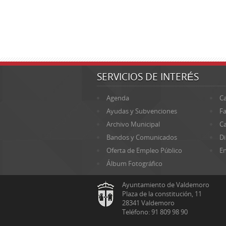
SERVICIOS DE INTERÉS
Agenda
Ca
Ayudas y Subvenciones
Fa
Archivo Municipal
Ca
Bandos y Comunicados
Di
Oferta de Empleo Público
En
Álbum Fotográfico
Ayuntamiento de Valdemoro
Plaza de la constitución, 11
28341 Valdemoro
Teléfono: 91 809 98 90