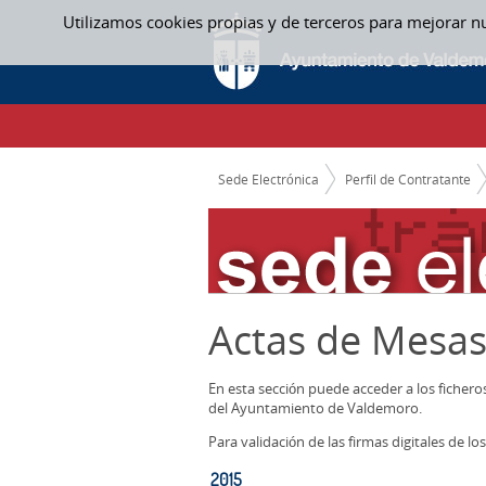
Saltar al contenido
Utilizamos cookies propias y de terceros para mejorar n
2015 - ACTAS MESAS CONTRATACION
CAMINO DE MIGAS
Sede Electrónica
Perfil de Contratante
Actas de Mesas
En esta sección puede acceder a los ficher
del Ayuntamiento de Valdemoro.
Para validación de las firmas digitales de 
2015