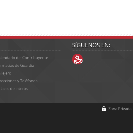
SÍGUENOS EN:
lendario del Contribuyente
rmacias de Guardia
llejero
recciones y Teléfonos
laces de interés
Zona Privada