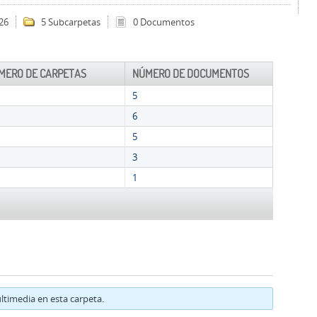
26
5 Subcarpetas
0 Documentos
MERO DE CARPETAS
NÚMERO DE DOCUMENTOS
5
6
5
3
1
timedia en esta carpeta.