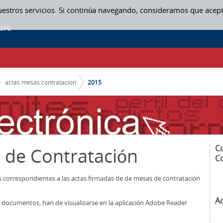
uestros servicios. Si continúa navegando, consideramos que acep
actas mesas contratacion
2015
C
 de Contratación
C
os correspondientes a las actas firmadas de de mesas de contratación
A
los documentos, han de visualizarse en la aplicación Adobe Reader