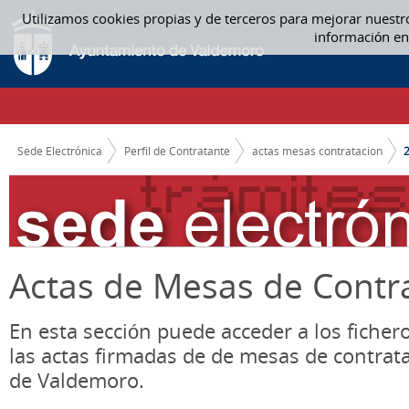
Saltar al contenido
Utilizamos cookies propias y de terceros para mejorar nuestr
2015 - ACTAS MESAS CONTRATACION
información en
CAMINO DE MIGAS
Sede Electrónica
Perfil de Contratante
actas mesas contratacion
Actas de Mesas de Contr
En esta sección puede acceder a los ficher
las actas firmadas de de mesas de contrat
de Valdemoro.