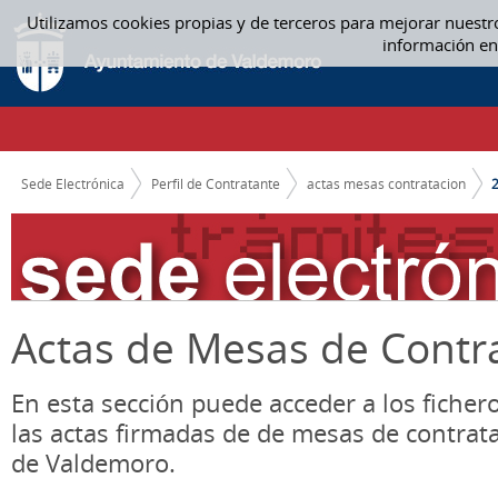
Saltar al contenido
Utilizamos cookies propias y de terceros para mejorar nuestr
2015 - ACTAS MESAS CONTRATACION
información en
CAMINO DE MIGAS
Sede Electrónica
Perfil de Contratante
actas mesas contratacion
Actas de Mesas de Contr
En esta sección puede acceder a los ficher
las actas firmadas de de mesas de contrat
de Valdemoro.