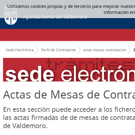
Saltar al contenido
Utilizamos cookies propias y de terceros para mejorar nuestr
2015 - ACTAS MESAS CONTRATACION
información en
CAMINO DE MIGAS
Sede Electrónica
Perfil de Contratante
actas mesas contratacion
Actas de Mesas de Contr
En esta sección puede acceder a los ficher
las actas firmadas de de mesas de contrat
de Valdemoro.