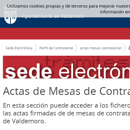
Saltar al contenido
Utilizamos cookies propias y de terceros para mejorar nuestr
2015 - ACTAS MESAS CONTRATACION
información en
CAMINO DE MIGAS
Sede Electrónica
Perfil de Contratante
actas mesas contratacion
Actas de Mesas de Contr
En esta sección puede acceder a los ficher
las actas firmadas de de mesas de contrat
de Valdemoro.