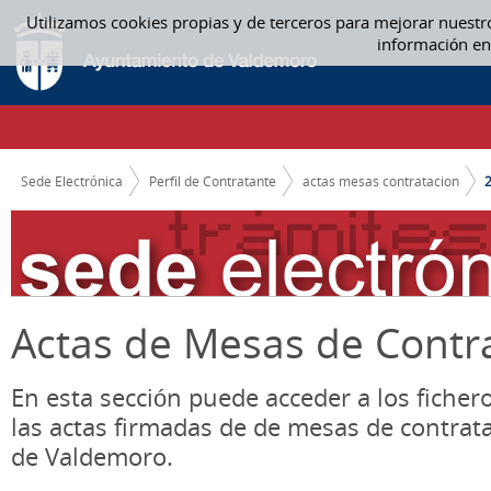
Saltar al contenido
Utilizamos cookies propias y de terceros para mejorar nuestr
2016 - ACTAS MESAS CONTRATACION
información en
CAMINO DE MIGAS
Sede Electrónica
Perfil de Contratante
actas mesas contratacion
Actas de Mesas de Contr
En esta sección puede acceder a los ficher
las actas firmadas de de mesas de contrat
de Valdemoro.