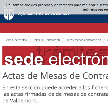
Saltar al contenido
Utilizamos cookies propias y de terceros para mejorar nuestr
2016 - ACTAS MESAS CONTRATACION
información en
CAMINO DE MIGAS
Sede Electrónica
Perfil de Contratante
actas mesas contratacion
Actas de Mesas de Contr
En esta sección puede acceder a los ficher
las actas firmadas de de mesas de contrat
de Valdemoro.