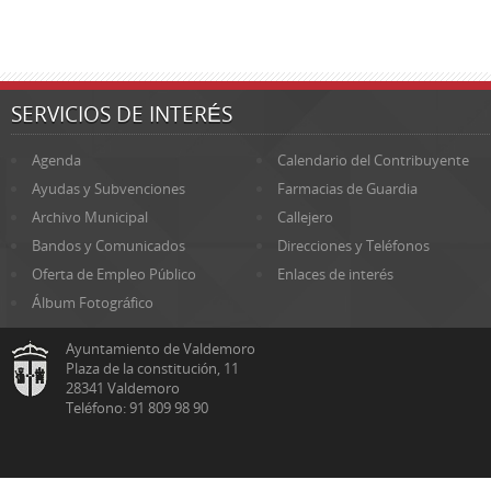
SERVICIOS DE INTERÉS
Agenda
Calendario del Contribuyente
Ayudas y Subvenciones
Farmacias de Guardia
Archivo Municipal
Callejero
Bandos y Comunicados
Direcciones y Teléfonos
Oferta de Empleo Público
Enlaces de interés
Álbum Fotográfico
Ayuntamiento de Valdemoro
Plaza de la constitución, 11
28341 Valdemoro
Teléfono: 91 809 98 90