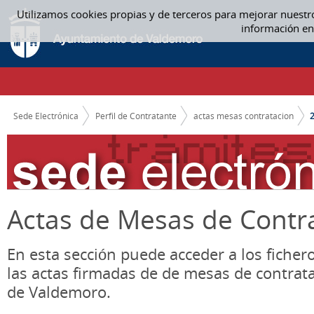
Saltar al contenido
Utilizamos cookies propias y de terceros para mejorar nuestr
2016 - ACTAS MESAS CONTRATACION
información en
CAMINO DE MIGAS
Sede Electrónica
Perfil de Contratante
actas mesas contratacion
Actas de Mesas de Contr
En esta sección puede acceder a los ficher
las actas firmadas de de mesas de contrat
de Valdemoro.