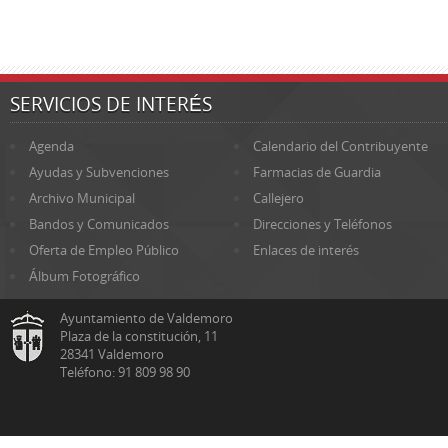
SERVICIOS DE INTERÉS
Agenda
Calendario del Contribuyente
Ayudas y Subvenciones
Farmacias de Guardia
Archivo Municipal
Callejero
Bandos y Comunicados
Direcciones y Teléfonos
Oferta de Empleo Público
Enlaces de interés
Álbum Fotográfico
Ayuntamiento de Valdemoro
Plaza de la constitución, 11
28341 Valdemoro
Teléfono: 91 809 98 90