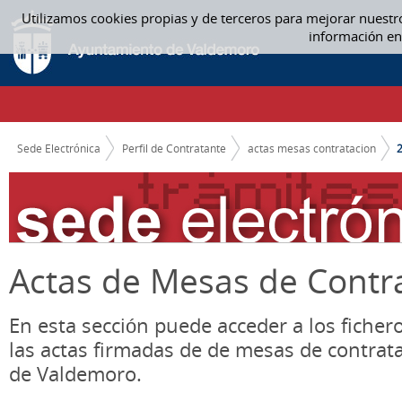
Saltar al contenido
Utilizamos cookies propias y de terceros para mejorar nuestr
2016 - ACTAS MESAS CONTRATACION
información en
CAMINO DE MIGAS
Sede Electrónica
Perfil de Contratante
actas mesas contratacion
Actas de Mesas de Contr
En esta sección puede acceder a los ficher
las actas firmadas de de mesas de contrat
de Valdemoro.