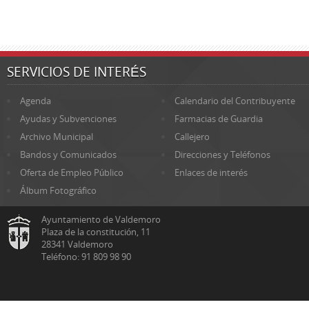
SERVICIOS DE INTERÉS
Agenda
Calendario del Contribuyente
Ayudas y Subvenciones
Farmacias de Guardia
Archivo Municipal
Callejero
Bandos y Comunicados
Direcciones y Teléfonos
Oferta de Empleo Público
Enlaces de interés
Álbum Fotográfico
Ayuntamiento de Valdemoro
Plaza de la constitución, 11
28341 Valdemoro
Teléfono: 91 809 98 90