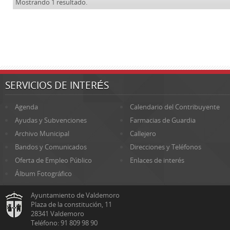
Mostrando 1 resultado.
SERVICIOS DE INTERÉS
Agenda
Calendario del Contribuyente
Ayudas y Subvenciones
Farmacias de Guardia
Archivo Municipal
Callejero
Bandos y Comunicados
Direcciones y Teléfonos
Oferta de Empleo Público
Enlaces de interés
Álbum Fotográfico
Ayuntamiento de Valdemoro
Plaza de la constitución, 11
28341 Valdemoro
Teléfono: 91 809 98 90