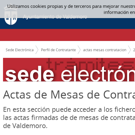
Saltar al contenido
Utilizamos cookies propias y de terceros para mejorar nuestr
SEPTIEMBRE - ACTAS MESAS CONTRATACION
información en
CAMINO DE MIGAS
Sede Electrónica
Perfil de Contratante
actas mesas contratacion
Actas de Mesas de Contr
En esta sección puede acceder a los ficher
las actas firmadas de de mesas de contrat
de Valdemoro.