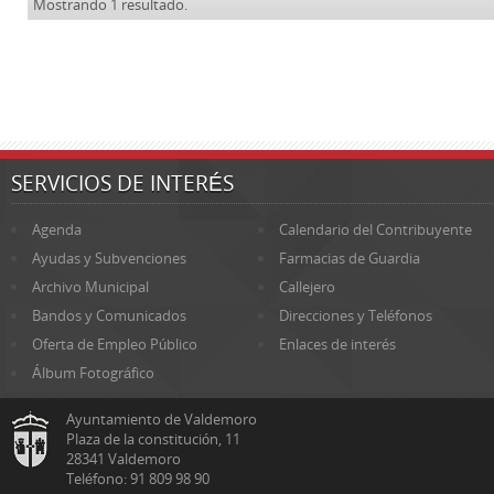
Mostrando 1 resultado.
SERVICIOS DE INTERÉS
Agenda
Calendario del Contribuyente
Ayudas y Subvenciones
Farmacias de Guardia
Archivo Municipal
Callejero
Bandos y Comunicados
Direcciones y Teléfonos
Oferta de Empleo Público
Enlaces de interés
Álbum Fotográfico
Ayuntamiento de Valdemoro
Plaza de la constitución, 11
28341 Valdemoro
Teléfono: 91 809 98 90