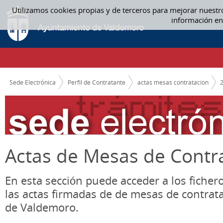
Saltar al contenido
Utilizamos cookies propias y de terceros para mejorar nuestr
SEPTIEMBRE - ACTAS MESAS CONTRATACION
información en
CAMINO DE MIGAS
Sede Electrónica
Perfil de Contratante
actas mesas contratacion
Actas de Mesas de Contr
En esta sección puede acceder a los ficher
las actas firmadas de de mesas de contrat
de Valdemoro.