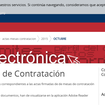
uestros servicios. Si continúa navegando, consideramos que acep
actas mesas contratacion
2015
OCTUBRE
C
 de Contratación
C
os correspondientes a las actas firmadas de de mesas de contratación
A
los documentos, han de visualizarse en la aplicación Adobe Reader