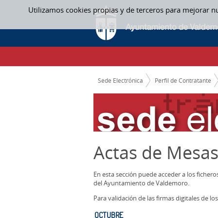
Saltar al contenido
Utilizamos cookies propias y de terceros para mejorar n
OCTUBRE - ACTAS MESAS CONTRATACION
CAMINO DE MIGAS
Sede Electrónica
Perfil de Contratante
Actas de Mesas
En esta sección puede acceder a los ficher
del Ayuntamiento de Valdemoro.
Para validación de las firmas digitales de 
OCTUBRE