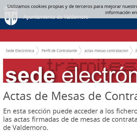
Saltar al contenido
Utilizamos cookies propias y de terceros para mejorar nuestr
NOVIEMBRE - ACTAS MESAS CONTRATACION
información en
CAMINO DE MIGAS
Sede Electrónica
Perfil de Contratante
actas mesas contratacion
Actas de Mesas de Contr
En esta sección puede acceder a los ficher
las actas firmadas de de mesas de contrat
de Valdemoro.