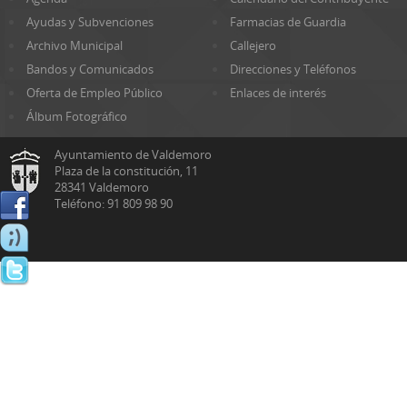
Ayudas y Subvenciones
Farmacias de Guardia
Archivo Municipal
Callejero
Bandos y Comunicados
Direcciones y Teléfonos
Oferta de Empleo Público
Enlaces de interés
Álbum Fotográfico
Ayuntamiento de Valdemoro
Plaza de la constitución, 11
28341 Valdemoro
Teléfono: 91 809 98 90