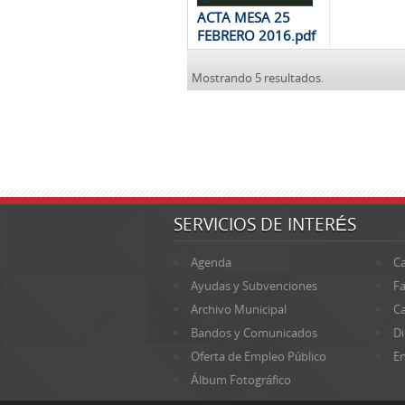
ACTA MESA 25
FEBRERO 2016.pdf
Mostrando 5 resultados.
SERVICIOS DE INTERÉS
Agenda
Ca
Ayudas y Subvenciones
Fa
Archivo Municipal
Ca
Bandos y Comunicados
Di
Oferta de Empleo Público
En
Álbum Fotográfico