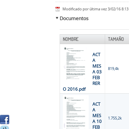
Modificado por última vez 3/02/16 8:13
Documentos
NOMBRE
TAMAÑO
ACT
A
MES
819,4k
A 03
FEB
RER
O 2016.pdf
ACT
A
MES
1.755,2k
A 10
FEB