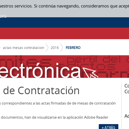
uestros servicios. Si continúa navegando, consideramos que acep
actas mesas contratacion
2016
FEBRERO
C
 de Contratación
C
os correspondientes a las actas firmadas de de mesas de contratación
A
los documentos, han de visualizarse en la aplicación Adobe Reader
« ATRÁS