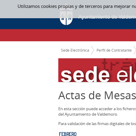
Saltar al contenido
Utilizamos cookies propias y de terceros para mejorar n
FEBRERO - ACTAS MESAS CONTRATACION
CAMINO DE MIGAS
Sede Electrónica
Perfil de Contratante
Actas de Mesas
En esta sección puede acceder a los ficher
del Ayuntamiento de Valdemoro.
Para validación de las firmas digitales de 
FEBRERO