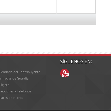
SÍGUENOS EN:
lendario del Contribuyente
rmacias de Guardia
llejero
recciones y Teléfonos
laces de interés