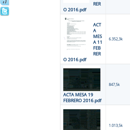
RER
O 2016.pdf
ACT
A
MES
6.352,3k
A 11
FEB
RER
O 2016.pdf
847,5k
ACTA MESA 19
FEBRERO 2016.pdf
1.013,5k