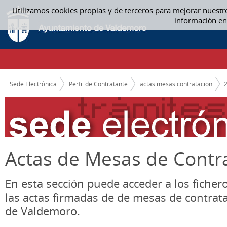
Saltar al contenido
Utilizamos cookies propias y de terceros para mejorar nuestr
MAYO - ACTAS MESAS CONTRATACION
información en
CAMINO DE MIGAS
Sede Electrónica
Perfil de Contratante
actas mesas contratacion
Actas de Mesas de Contr
En esta sección puede acceder a los ficher
las actas firmadas de de mesas de contrat
de Valdemoro.