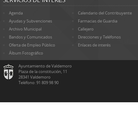
SERVICIOS DE INTERÉS
Agenda
Calendario del Contribuyente
Ayudas y Subvenciones
Farmacias de Guardia
Archivo Municipal
Callejero
Bandos y Comunicados
Direcciones y Teléfonos
Oferta de Empleo Público
Enlaces de interés
Álbum Fotográfico
Ayuntamiento de Valdemoro
Plaza de la constitución, 11
28341 Valdemoro
Teléfono: 91 809 98 90