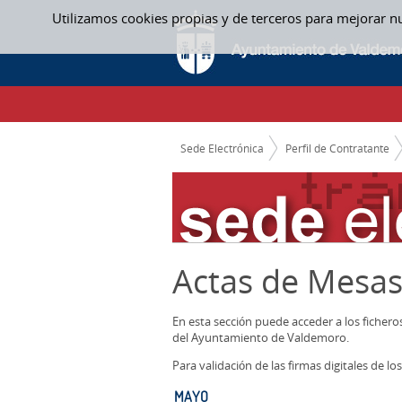
Saltar al contenido
Utilizamos cookies propias y de terceros para mejorar n
MAYO - ACTAS MESAS CONTRATACION
CAMINO DE MIGAS
Sede Electrónica
Perfil de Contratante
Actas de Mesas
En esta sección puede acceder a los ficher
del Ayuntamiento de Valdemoro.
Para validación de las firmas digitales de 
MAYO