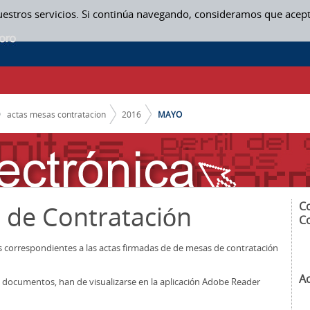
uestros servicios. Si continúa navegando, consideramos que acep
actas mesas contratacion
2016
MAYO
C
 de Contratación
C
os correspondientes a las actas firmadas de de mesas de contratación
A
los documentos, han de visualizarse en la aplicación Adobe Reader