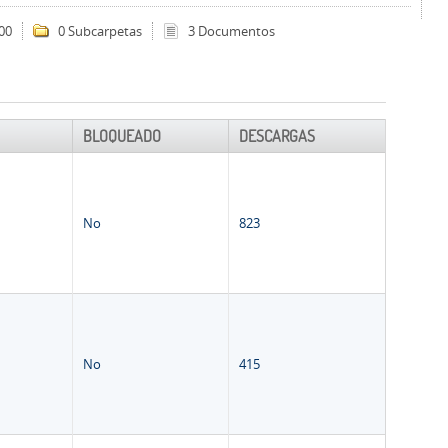
00
0 Subcarpetas
3 Documentos
BLOQUEADO
DESCARGAS
No
823
No
415