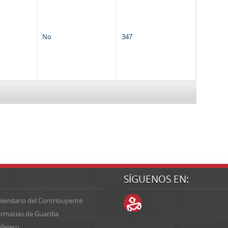
No
347
SÍGUENOS EN:
lendario del Contribuyente
rmacias de Guardia
llejero