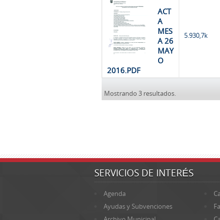
ACT
A
MES
5.930,7k
A 26
MAY
O
2016.PDF
Mostrando 3 resultados.
SERVICIOS DE INTERÉS
Agenda
Ca
Ayudas y Subvenciones
Fa
Archivo Municipal
Ca