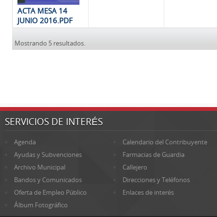
ACTA MESA 14
JUNIO 2016.PDF
Mostrando 5 resultados.
SERVICIOS DE INTERÉS
Agenda
Calendario del Contribuyente
Ayudas y Subvenciones
Farmacias de Guardia
Archivo Municipal
Callejero
Bandos y Comunicados
Direcciones y Teléfonos
Oferta de Empleo Público
Enlaces de interés
Álbum Fotográfico