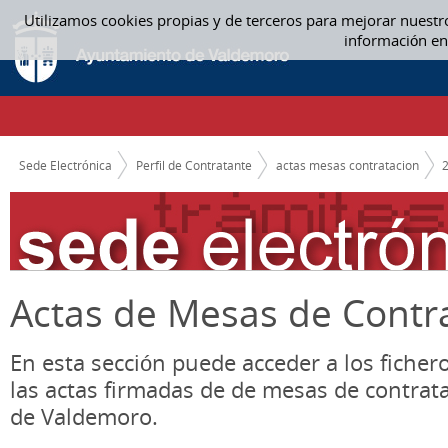
Saltar al contenido
Utilizamos cookies propias y de terceros para mejorar nuestr
JUNIO - ACTAS MESAS CONTRATACION
información en
CAMINO DE MIGAS
Sede Electrónica
Perfil de Contratante
actas mesas contratacion
Actas de Mesas de Contr
En esta sección puede acceder a los ficher
las actas firmadas de de mesas de contrat
de Valdemoro.