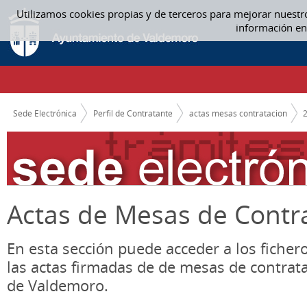
Saltar al contenido
Utilizamos cookies propias y de terceros para mejorar nuestr
JUNIO - ACTAS MESAS CONTRATACION
información en
CAMINO DE MIGAS
Sede Electrónica
Perfil de Contratante
actas mesas contratacion
Actas de Mesas de Contr
En esta sección puede acceder a los ficher
las actas firmadas de de mesas de contrat
de Valdemoro.