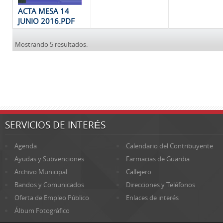
ACTA MESA 14
JUNIO 2016.PDF
Mostrando 5 resultados.
SERVICIOS DE INTERÉS
Agenda
Calendario del Contribuyente
Ayudas y Subvenciones
Farmacias de Guardia
Archivo Municipal
Callejero
Bandos y Comunicados
Direcciones y Teléfonos
Oferta de Empleo Público
Enlaces de interés
Álbum Fotográfico