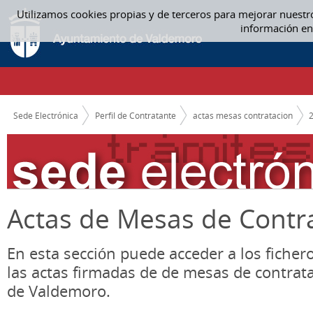
Saltar al contenido
Utilizamos cookies propias y de terceros para mejorar nuestr
OCTUBRE - ACTAS MESAS CONTRATACION
información en
CAMINO DE MIGAS
Sede Electrónica
Perfil de Contratante
actas mesas contratacion
Actas de Mesas de Contr
En esta sección puede acceder a los ficher
las actas firmadas de de mesas de contrat
de Valdemoro.