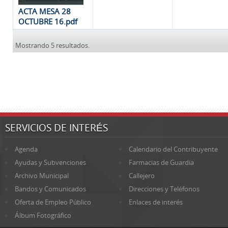
ACTA MESA 28
OCTUBRE 16.pdf
Mostrando 5 resultados.
SERVICIOS DE INTERÉS
Agenda
Calendario del Contribuyente
Ayudas y Subvenciones
Farmacias de Guardia
Archivo Municipal
Callejero
Bandos y Comunicados
Direcciones y Teléfonos
Oferta de Empleo Público
Enlaces de interés
Álbum Fotográfico