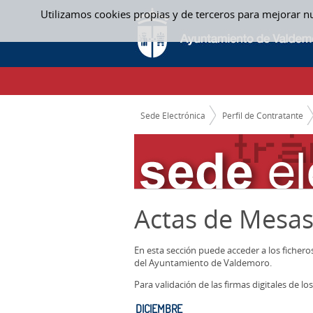
Saltar al contenido
Utilizamos cookies propias y de terceros para mejorar n
DICIEMBRE - ACTAS MESAS CONTRATACIO
CAMINO DE MIGAS
Sede Electrónica
Perfil de Contratante
Actas de Mesas
En esta sección puede acceder a los ficher
del Ayuntamiento de Valdemoro.
Para validación de las firmas digitales de 
DICIEMBRE