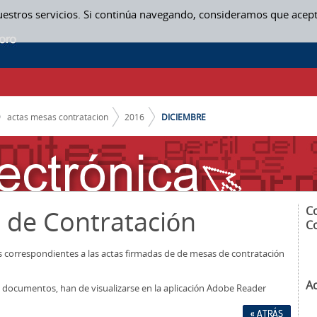
uestros servicios. Si continúa navegando, consideramos que acep
N
actas mesas contratacion
2016
DICIEMBRE
C
 de Contratación
C
os correspondientes a las actas firmadas de de mesas de contratación
A
los documentos, han de visualizarse en la aplicación Adobe Reader
« ATRÁS