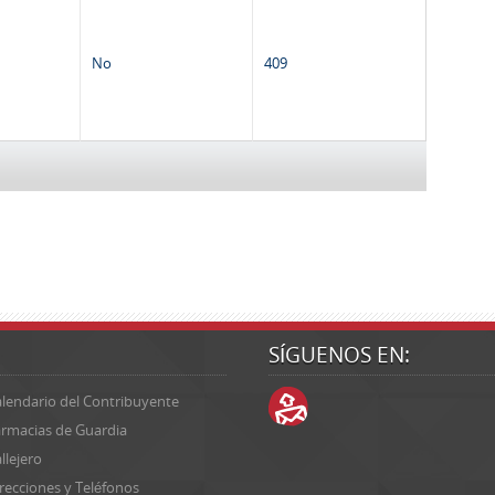
No
409
SÍGUENOS EN:
lendario del Contribuyente
rmacias de Guardia
llejero
recciones y Teléfonos