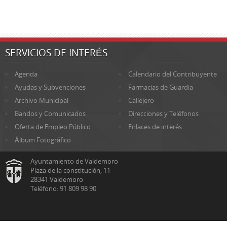
SERVICIOS DE INTERÉS
Agenda
Calendario del Contribuyente
Ayudas y Subvenciones
Farmacias de Guardia
Archivo Municipal
Callejero
Bandos y Comunicados
Direcciones y Teléfonos
Oferta de Empleo Público
Enlaces de interés
Álbum Fotográfico
Ayuntamiento de Valdemoro
Plaza de la constitución, 11
28341 Valdemoro
Teléfono: 91 809 98 90