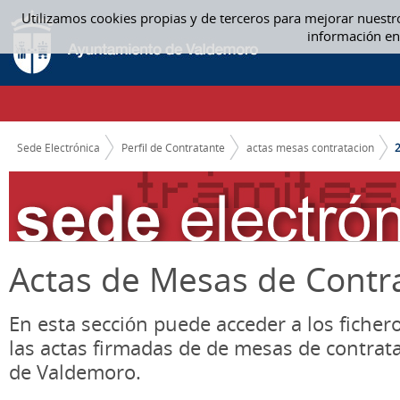
Saltar al contenido
Utilizamos cookies propias y de terceros para mejorar nuestr
2017 - ACTAS MESAS CONTRATACION
información en
CAMINO DE MIGAS
Sede Electrónica
Perfil de Contratante
actas mesas contratacion
Actas de Mesas de Contr
En esta sección puede acceder a los ficher
las actas firmadas de de mesas de contrat
de Valdemoro.