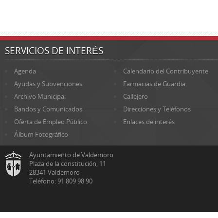
SERVICIOS DE INTERÉS
Agenda
Calendario del Contribuyente
Ayudas y Subvenciones
Farmacias de Guardia
Archivo Municipal
Callejero
Bandos y Comunicados
Direcciones y Teléfonos
Oferta de Empleo Público
Enlaces de interés
Álbum Fotográfico
Ayuntamiento de Valdemoro
Plaza de la constitución, 11
28341 Valdemoro
Teléfono: 91 809 98 90