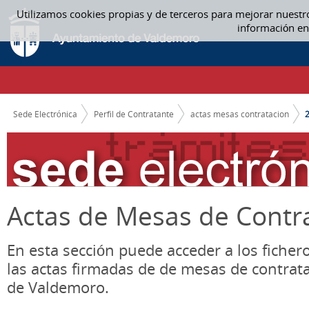
Saltar al contenido
Utilizamos cookies propias y de terceros para mejorar nuestr
2017 - ACTAS MESAS CONTRATACION
información en
CAMINO DE MIGAS
Sede Electrónica
Perfil de Contratante
actas mesas contratacion
Actas de Mesas de Contr
En esta sección puede acceder a los ficher
las actas firmadas de de mesas de contrat
de Valdemoro.