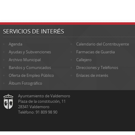
SERVICIOS DE INTERÉS
Agenda
Calendario del Contribuyente
Ayudas y Subvenciones
Farmacias de Guardia
Archivo Municipal
Callejero
Bandos y Comunicados
Direcciones y Teléfonos
Oferta de Empleo Público
Enlaces de interés
Álbum Fotográfico
Ayuntamiento de Valdemoro
Plaza de la constitución, 11
28341 Valdemoro
Teléfono: 91 809 98 90