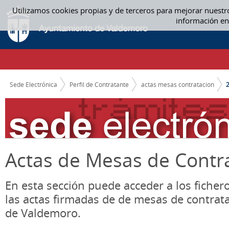
Saltar al contenido
Utilizamos cookies propias y de terceros para mejorar nuestr
2017 - ACTAS MESAS CONTRATACION
información en
CAMINO DE MIGAS
Sede Electrónica
Perfil de Contratante
actas mesas contratacion
Actas de Mesas de Contr
En esta sección puede acceder a los ficher
las actas firmadas de de mesas de contrat
de Valdemoro.