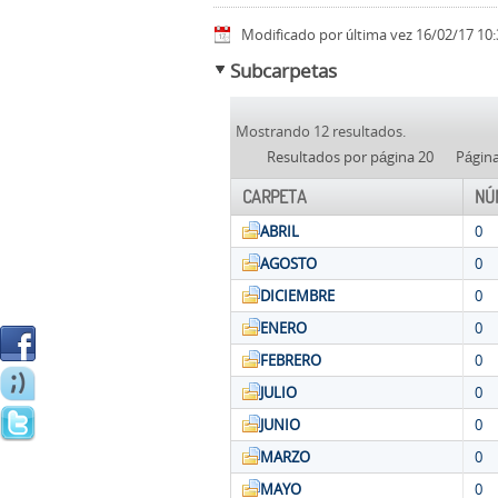
Modificado por última vez 16/02/17 10:
Subcarpetas
Mostrando 12 resultados.
Resultados por página 20
Págin
CARPETA
NÚ
ABRIL
0
AGOSTO
0
DICIEMBRE
0
ENERO
0
FEBRERO
0
JULIO
0
JUNIO
0
MARZO
0
MAYO
0