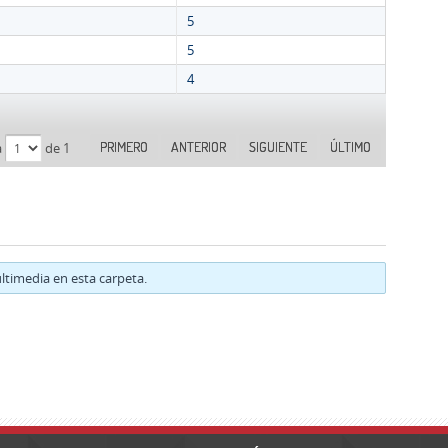
5
5
4
PRIMERO
ANTERIOR
SIGUIENTE
ÚLTIMO
a
de 1
timedia en esta carpeta.