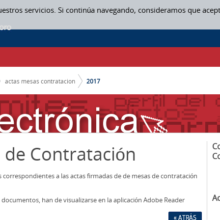
uestros servicios. Si continúa navegando, consideramos que acep
actas mesas contratacion
2017
C
 de Contratación
C
os correspondientes a las actas firmadas de de mesas de contratación
A
los documentos, han de visualizarse en la aplicación Adobe Reader
« ATRÁS