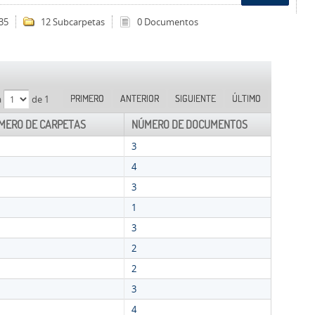
35
12 Subcarpetas
0 Documentos
PRIMERO
ANTERIOR
SIGUIENTE
ÚLTIMO
a
de 1
MERO DE CARPETAS
NÚMERO DE DOCUMENTOS
3
4
3
1
3
2
2
3
4