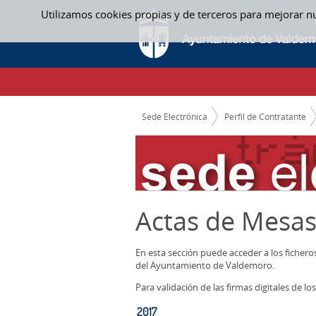
Saltar al contenido
Utilizamos cookies propias y de terceros para mejorar n
2017 - ACTAS MESAS CONTRATACION
CAMINO DE MIGAS
Sede Electrónica
Perfil de Contratante
Actas de Mesas
En esta sección puede acceder a los ficher
del Ayuntamiento de Valdemoro.
Para validación de las firmas digitales de 
2017