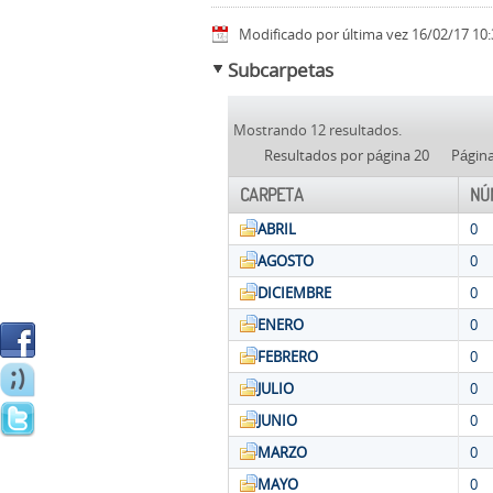
Modificado por última vez 16/02/17 10:
Subcarpetas
Mostrando 12 resultados.
Resultados por página 20
Págin
CARPETA
NÚ
ABRIL
0
AGOSTO
0
DICIEMBRE
0
ENERO
0
FEBRERO
0
JULIO
0
JUNIO
0
MARZO
0
MAYO
0