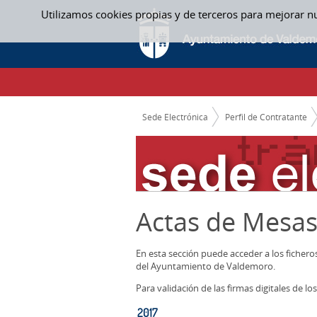
Saltar al contenido
Utilizamos cookies propias y de terceros para mejorar n
2017 - ACTAS MESAS CONTRATACION
CAMINO DE MIGAS
Sede Electrónica
Perfil de Contratante
Actas de Mesas
En esta sección puede acceder a los ficher
del Ayuntamiento de Valdemoro.
Para validación de las firmas digitales de 
2017