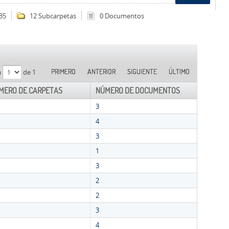
35
12 Subcarpetas
0 Documentos
PRIMERO
ANTERIOR
SIGUIENTE
ÚLTIMO
a
de 1
MERO DE CARPETAS
NÚMERO DE DOCUMENTOS
3
4
3
1
3
2
2
3
4