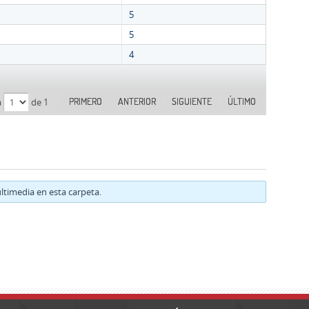
5
5
4
PRIMERO
ANTERIOR
SIGUIENTE
ÚLTIMO
a
de 1
timedia en esta carpeta.