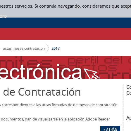
uestros servicios. Si continúa navegando, consideramos que acep
actas mesas contratacion
2017
C
 de Contratación
C
os correspondientes a las actas firmadas de de mesas de contratación
A
los documentos, han de visualizarse en la aplicación Adobe Reader
« ATRÁS