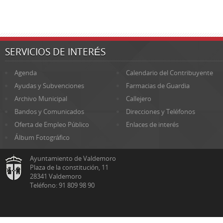
SERVICIOS DE INTERÉS
Agenda
Calendario del Contribuyente
Ayudas y Subvenciones
Farmacias de Guardia
Archivo Municipal
Callejero
Bandos y Comunicados
Direcciones y Teléfonos
Oferta de Empleo Público
Enlaces de interés
Álbum Fotográfico
Ayuntamiento de Valdemoro
Plaza de la constitución, 11
28341 Valdemoro
Teléfono: 91 809 98 90