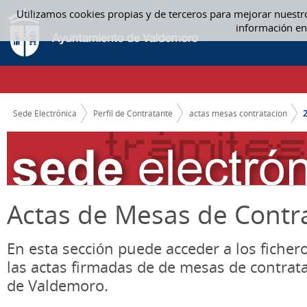
Saltar al contenido
Utilizamos cookies propias y de terceros para mejorar nuestr
2017 - ACTAS MESAS CONTRATACION
información en
CAMINO DE MIGAS
Sede Electrónica
Perfil de Contratante
actas mesas contratacion
Actas de Mesas de Contr
En esta sección puede acceder a los ficher
las actas firmadas de de mesas de contrat
de Valdemoro.