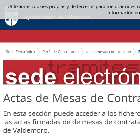
Saltar al contenido
Utilizamos cookies propias y de terceros para mejorar nuestr
2017 - ACTAS MESAS CONTRATACION
información en
CAMINO DE MIGAS
Sede Electrónica
Perfil de Contratante
actas mesas contratacion
Actas de Mesas de Contr
En esta sección puede acceder a los ficher
las actas firmadas de de mesas de contrat
de Valdemoro.