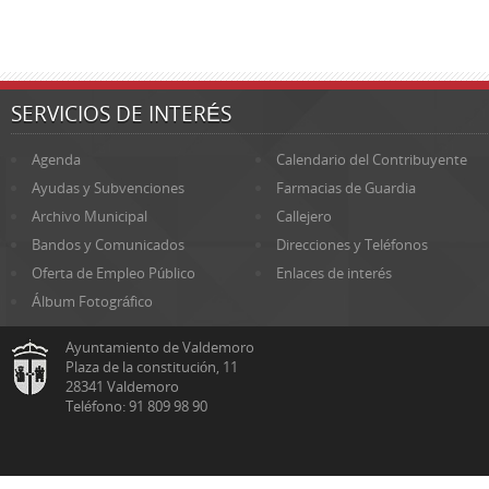
SERVICIOS DE INTERÉS
Agenda
Calendario del Contribuyente
Ayudas y Subvenciones
Farmacias de Guardia
Archivo Municipal
Callejero
Bandos y Comunicados
Direcciones y Teléfonos
Oferta de Empleo Público
Enlaces de interés
Álbum Fotográfico
Ayuntamiento de Valdemoro
Plaza de la constitución, 11
28341 Valdemoro
Teléfono: 91 809 98 90