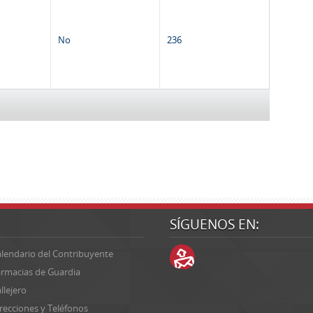
No
236
SÍGUENOS EN:
lendario del Contribuyente
rmacias de Guardia
llejero
recciones y Teléfonos