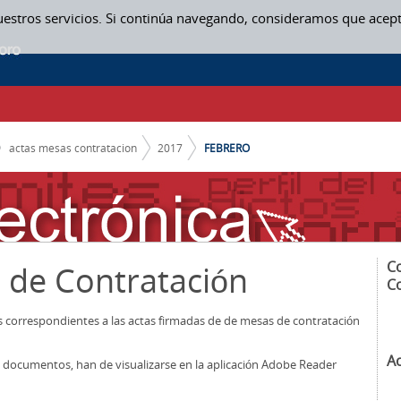
uestros servicios. Si continúa navegando, consideramos que acep
actas mesas contratacion
2017
FEBRERO
C
 de Contratación
C
os correspondientes a las actas firmadas de de mesas de contratación
A
los documentos, han de visualizarse en la aplicación Adobe Reader