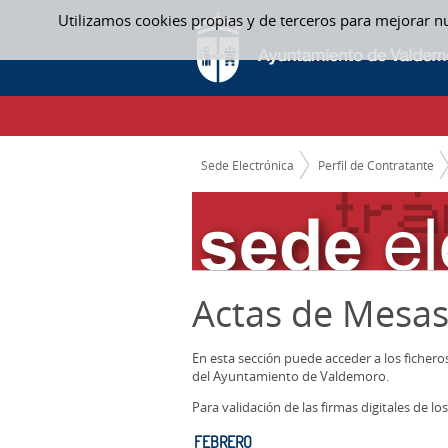
Saltar al contenido
Utilizamos cookies propias y de terceros para mejorar n
FEBRERO - ACTAS MESAS CONTRATACION
CAMINO DE MIGAS
Sede Electrónica
Perfil de Contratante
Actas de Mesas
En esta sección puede acceder a los ficher
del Ayuntamiento de Valdemoro.
Para validación de las firmas digitales de 
FEBRERO