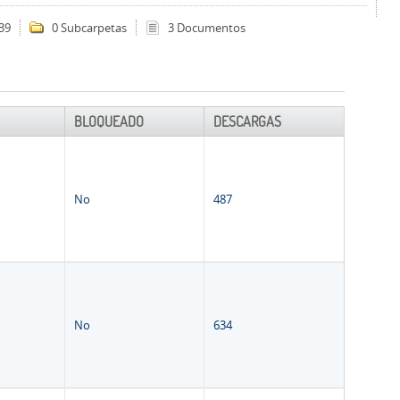
39
0 Subcarpetas
3 Documentos
BLOQUEADO
DESCARGAS
No
487
No
634