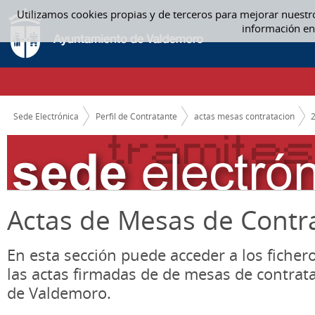
Saltar al contenido
Utilizamos cookies propias y de terceros para mejorar nuestr
SEPTIEMBRE - ACTAS MESAS CONTRATACION
información en
CAMINO DE MIGAS
Sede Electrónica
Perfil de Contratante
actas mesas contratacion
Actas de Mesas de Contr
En esta sección puede acceder a los ficher
las actas firmadas de de mesas de contrat
de Valdemoro.