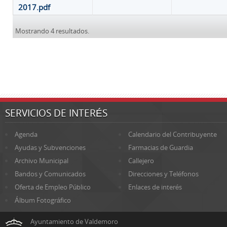
2017.pdf
Mostrando 4 resultados.
SERVICIOS DE INTERÉS
Agenda
Calendario del Contribuyente
Ayudas y Subvenciones
Farmacias de Guardia
Archivo Municipal
Callejero
Bandos y Comunicados
Direcciones y Teléfonos
Oferta de Empleo Público
Enlaces de interés
Álbum Fotográfico
Ayuntamiento de Valdemoro