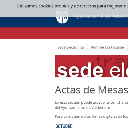
Saltar al contenido
Utilizamos cookies propias y de terceros para mejorar n
OCTUBRE - ACTAS MESAS CONTRATACION
CAMINO DE MIGAS
Sede Electrónica
Perfil de Contratante
Actas de Mesas
En esta sección puede acceder a los ficher
del Ayuntamiento de Valdemoro.
Para validación de las firmas digitales de 
OCTUBRE