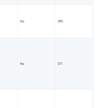
No
399
No
371