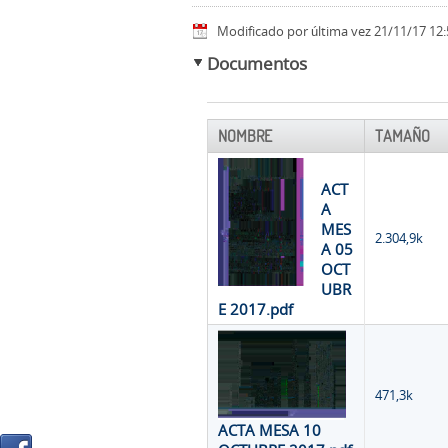
Modificado por última vez 21/11/17 12:
Documentos
NOMBRE
TAMAÑO
ACT
A
MES
2.304,9k
A 05
OCT
UBR
E 2017.pdf
471,3k
ACTA MESA 10