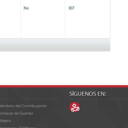
No
307
SÍGUENOS EN:
lendario del Contribuyente
rmacias de Guardia
llejero
recciones y Teléfonos