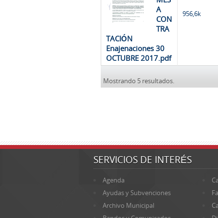
A
956,6k
CON
TRA
TACIÓN
Enajenaciones 30
OCTUBRE 2017.pdf
Mostrando 5 resultados.
SERVICIOS DE INTERÉS
Agenda
Ca
Ayudas y Subvenciones
Fa
Archivo Municipal
Ca
Bandos y Comunicados
Di