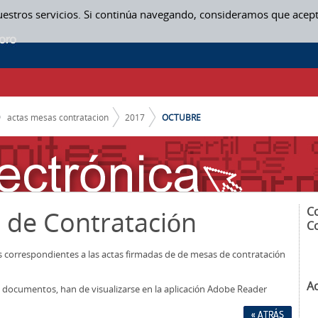
uestros servicios. Si continúa navegando, consideramos que acep
actas mesas contratacion
2017
OCTUBRE
C
 de Contratación
C
os correspondientes a las actas firmadas de de mesas de contratación
A
los documentos, han de visualizarse en la aplicación Adobe Reader
« ATRÁS