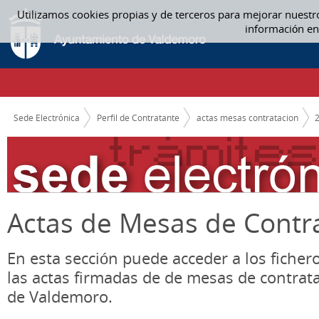
Saltar al contenido
Utilizamos cookies propias y de terceros para mejorar nuestr
OCTUBRE - ACTAS MESAS CONTRATACION
información en
CAMINO DE MIGAS
Sede Electrónica
Perfil de Contratante
actas mesas contratacion
Actas de Mesas de Contr
En esta sección puede acceder a los ficher
las actas firmadas de de mesas de contrat
de Valdemoro.