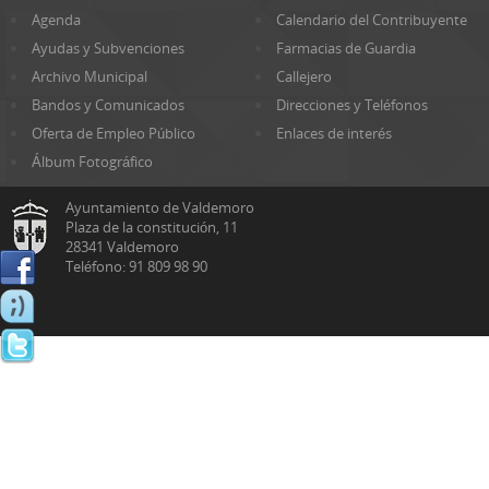
Agenda
Calendario del Contribuyente
Ayudas y Subvenciones
Farmacias de Guardia
Archivo Municipal
Callejero
Bandos y Comunicados
Direcciones y Teléfonos
Oferta de Empleo Público
Enlaces de interés
Álbum Fotográfico
Ayuntamiento de Valdemoro
Plaza de la constitución, 11
28341 Valdemoro
Teléfono: 91 809 98 90