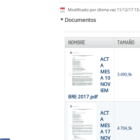
Modificado por última vez 11/12/17 13:
Documentos
NOMBRE
TAMAÑO
ACT
A
MES
3.490,9k
A 10
NOV
IEM
BRE 2017.pdf
ACT
A
MES
4.704,3k
A 17
NOV