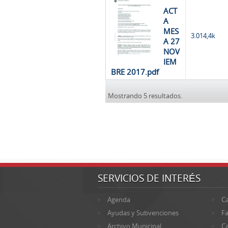
ACT
A
MES
3.014,4k
A 27
NOV
IEM
BRE 2017.pdf
Mostrando 5 resultados.
SERVICIOS DE INTERÉS
Agenda
Ca
Ayudas y Subvenciones
Fa
Archivo Municipal
Ca