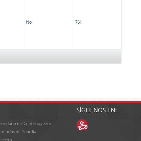
No
761
SÍGUENOS EN:
lendario del Contribuyente
rmacias de Guardia
llejero