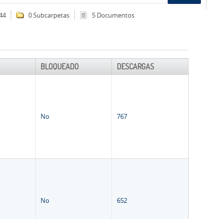
44
0 Subcarpetas
5 Documentos
BLOQUEADO
DESCARGAS
No
767
No
652