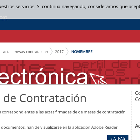
uestros servicios. Si continúa navegando, consideramos que acep
ON
actas mesas contratacion
2017
NOVIEMBRE
C
 de Contratación
C
os correspondientes a las actas firmadas de de mesas de contratación
A
los documentos, han de visualizarse en la aplicación Adobe Reader
« ATRÁS