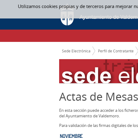
Saltar al contenido
Utilizamos cookies propias y de terceros para mejorar n
NOVIEMBRE - ACTAS MESAS CONTRATACI
CAMINO DE MIGAS
Sede Electrónica
Perfil de Contratante
Actas de Mesas
En esta sección puede acceder a los ficher
del Ayuntamiento de Valdemoro.
Para validación de las firmas digitales de 
NOVIEMBRE