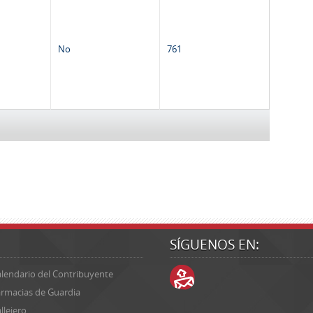
No
761
SÍGUENOS EN:
lendario del Contribuyente
rmacias de Guardia
llejero