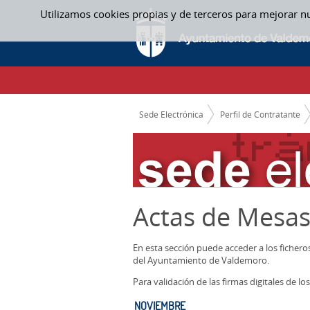
Saltar al contenido
Utilizamos cookies propias y de terceros para mejorar n
NOVIEMBRE - ACTAS MESAS CONTRATACI
CAMINO DE MIGAS
Sede Electrónica
Perfil de Contratante
Actas de Mesas
En esta sección puede acceder a los ficher
del Ayuntamiento de Valdemoro.
Para validación de las firmas digitales de 
NOVIEMBRE