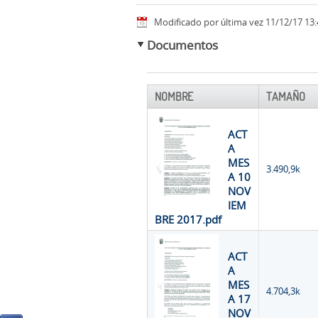
Modificado por última vez 11/12/17 13:
Documentos
NOMBRE
TAMAÑO
ACT
A
MES
3.490,9k
A 10
NOV
IEM
BRE 2017.pdf
ACT
A
MES
4.704,3k
A 17
NOV