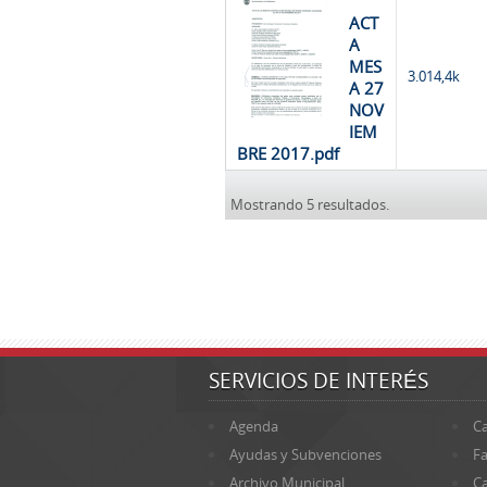
ACT
A
MES
3.014,4k
A 27
NOV
IEM
BRE 2017.pdf
Mostrando 5 resultados.
SERVICIOS DE INTERÉS
Agenda
Ca
Ayudas y Subvenciones
Fa
Archivo Municipal
Ca