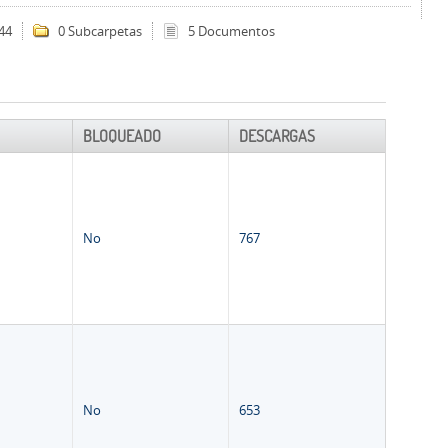
44
0 Subcarpetas
5 Documentos
BLOQUEADO
DESCARGAS
No
767
No
653