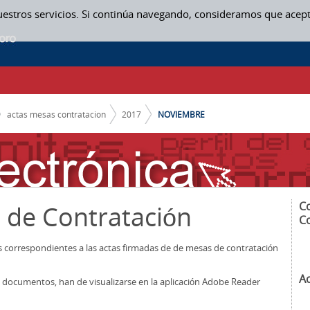
uestros servicios. Si continúa navegando, consideramos que acep
ON
actas mesas contratacion
2017
NOVIEMBRE
C
 de Contratación
C
os correspondientes a las actas firmadas de de mesas de contratación
A
los documentos, han de visualizarse en la aplicación Adobe Reader