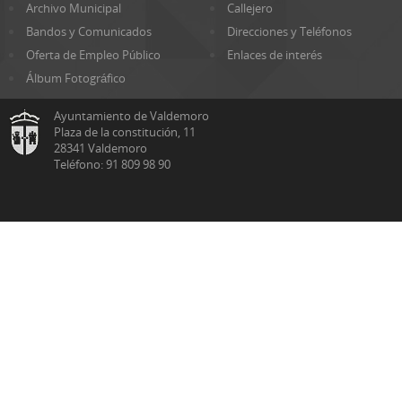
Archivo Municipal
Callejero
Bandos y Comunicados
Direcciones y Teléfonos
Oferta de Empleo Público
Enlaces de interés
Álbum Fotográfico
Ayuntamiento de Valdemoro
Plaza de la constitución, 11
28341 Valdemoro
Teléfono: 91 809 98 90