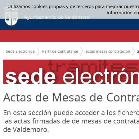
Saltar al contenido
Utilizamos cookies propias y de terceros para mejorar nuestr
2018 - ACTAS MESAS CONTRATACION
información en
CAMINO DE MIGAS
Sede Electrónica
Perfil de Contratante
actas mesas contratacion
Actas de Mesas de Contr
En esta sección puede acceder a los ficher
las actas firmadas de de mesas de contrat
de Valdemoro.