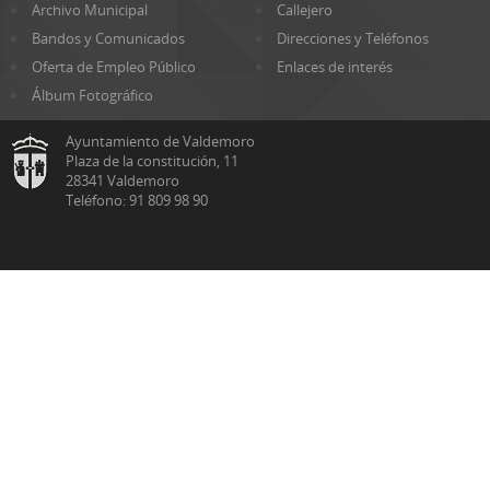
Archivo Municipal
Callejero
Bandos y Comunicados
Direcciones y Teléfonos
Oferta de Empleo Público
Enlaces de interés
Álbum Fotográfico
Ayuntamiento de Valdemoro
Plaza de la constitución, 11
28341 Valdemoro
Teléfono: 91 809 98 90