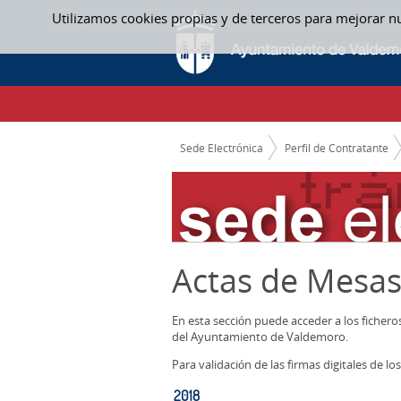
Saltar al contenido
Utilizamos cookies propias y de terceros para mejorar n
2018 - ACTAS MESAS CONTRATACION
CAMINO DE MIGAS
Sede Electrónica
Perfil de Contratante
Actas de Mesas
En esta sección puede acceder a los ficher
del Ayuntamiento de Valdemoro.
Para validación de las firmas digitales de 
2018