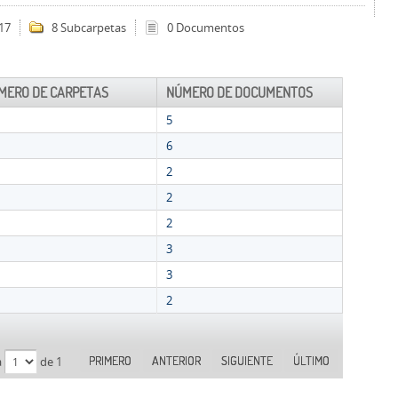
17
8 Subcarpetas
0 Documentos
MERO DE CARPETAS
NÚMERO DE DOCUMENTOS
5
6
2
2
2
3
3
2
PRIMERO
ANTERIOR
SIGUIENTE
ÚLTIMO
a
de 1