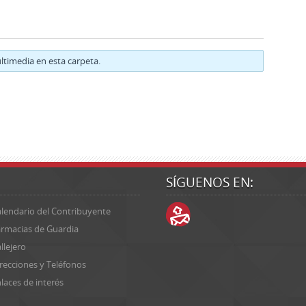
timedia en esta carpeta.
SÍGUENOS EN:
lendario del Contribuyente
rmacias de Guardia
llejero
recciones y Teléfonos
laces de interés