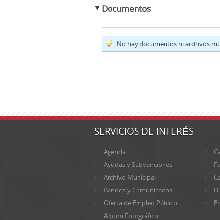
Documentos
No hay documentos ni archivos mul
SERVICIOS DE INTERÉS
Agenda
Ca
Ayudas y Subvenciones
Fa
Archivo Municipal
Ca
Bandos y Comunicados
Di
Oferta de Empleo Público
En
Álbum Fotográfico