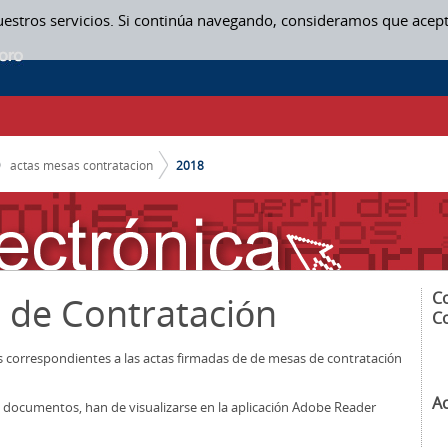
uestros servicios. Si continúa navegando, consideramos que acep
actas mesas contratacion
2018
C
 de Contratación
C
os correspondientes a las actas firmadas de de mesas de contratación
A
los documentos, han de visualizarse en la aplicación Adobe Reader