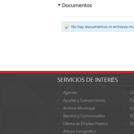
Documentos
No hay documentos ni archivos mul
SERVICIOS DE INTERÉS
Agenda
Ca
Ayudas y Subvenciones
Fa
Archivo Municipal
Ca
Bandos y Comunicados
Di
Oferta de Empleo Público
En
Álbum Fotográfico