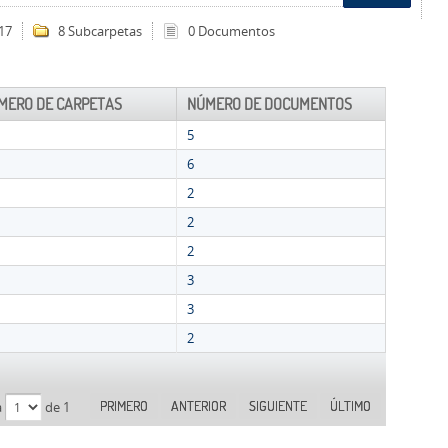
17
8 Subcarpetas
0 Documentos
MERO DE CARPETAS
NÚMERO DE DOCUMENTOS
5
6
2
2
2
3
3
2
PRIMERO
ANTERIOR
SIGUIENTE
ÚLTIMO
a
de 1