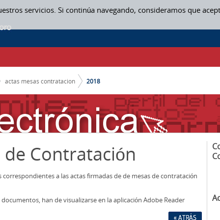
uestros servicios. Si continúa navegando, consideramos que acep
actas mesas contratacion
2018
C
 de Contratación
C
os correspondientes a las actas firmadas de de mesas de contratación
A
los documentos, han de visualizarse en la aplicación Adobe Reader
« ATRÁS