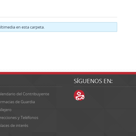
timedia en esta carpeta.
SÍGUENOS EN:
lendario del Contribuyente
rmacias de Guardia
llejero
recciones y Teléfonos
laces de interés