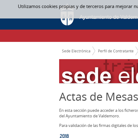
Saltar al contenido
Utilizamos cookies propias y de terceros para mejorar n
2018 - ACTAS MESAS CONTRATACION
CAMINO DE MIGAS
Sede Electrónica
Perfil de Contratante
Actas de Mesas
En esta sección puede acceder a los ficher
del Ayuntamiento de Valdemoro.
Para validación de las firmas digitales de 
2018