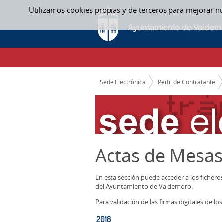
Saltar al contenido
Utilizamos cookies propias y de terceros para mejorar n
2018 - ACTAS MESAS CONTRATACION
CAMINO DE MIGAS
Sede Electrónica
Perfil de Contratante
Actas de Mesas
En esta sección puede acceder a los ficher
del Ayuntamiento de Valdemoro.
Para validación de las firmas digitales de 
2018