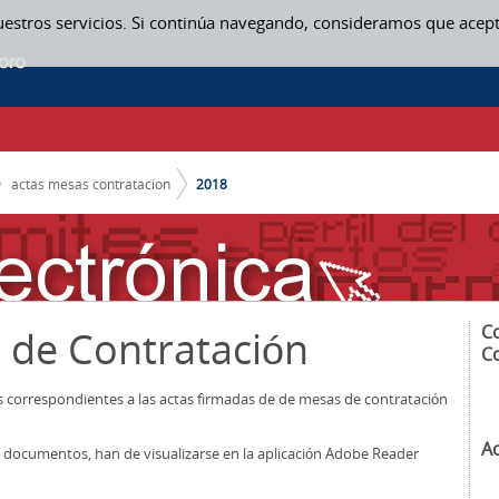
uestros servicios. Si continúa navegando, consideramos que acep
actas mesas contratacion
2018
C
 de Contratación
C
os correspondientes a las actas firmadas de de mesas de contratación
A
los documentos, han de visualizarse en la aplicación Adobe Reader