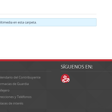
timedia en esta carpeta.
SÍGUENOS EN:
lendario del Contribuyente
rmacias de Guardia
llejero
recciones y Teléfonos
laces de interés