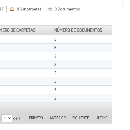
17
8 Subcarpetas
0 Documentos
MERO DE CARPETAS
NÚMERO DE DOCUMENTOS
5
6
2
2
2
3
3
2
PRIMERO
ANTERIOR
SIGUIENTE
ÚLTIMO
a
de 1