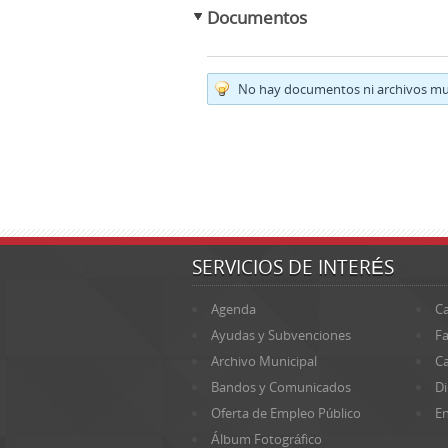
Documentos
No hay documentos ni archivos mul
SERVICIOS DE INTERÉS
Agenda
Ca
Ayudas y Subvenciones
Fa
Archivo Municipal
Ca
Bandos y Comunicados
Di
Oferta de Empleo Público
En
Álbum Fotográfico