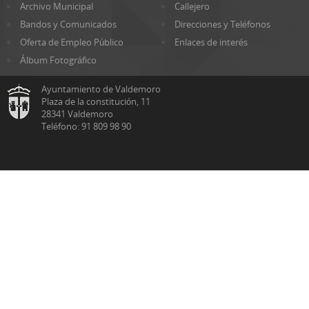
Archivo Municipal
Callejero
Bandos y Comunicados
Direcciones y Teléfonos
Oferta de Empleo Público
Enlaces de interés
Álbum Fotográfico
Ayuntamiento de Valdemoro
Plaza de la constitución, 11
28341 Valdemoro
Teléfono: 91 809 98 90