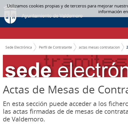
Saltar al contenido
Utilizamos cookies propias y de terceros para mejorar nuestr
2018 - ACTAS MESAS CONTRATACION
información en
CAMINO DE MIGAS
Sede Electrónica
Perfil de Contratante
actas mesas contratacion
Actas de Mesas de Contr
En esta sección puede acceder a los ficher
las actas firmadas de de mesas de contrat
de Valdemoro.