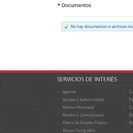
Documentos
No hay documentos ni archivos mul
SERVICIOS DE INTERÉS
Agenda
Ca
Ayudas y Subvenciones
Fa
Archivo Municipal
Ca
Bandos y Comunicados
Di
Oferta de Empleo Público
En
Álbum Fotográfico