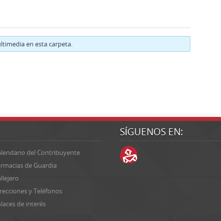
timedia en esta carpeta.
SÍGUENOS EN:
lendario del Contribuyente
rmacias de Guardia
llejero
recciones y Teléfonos
laces de interés