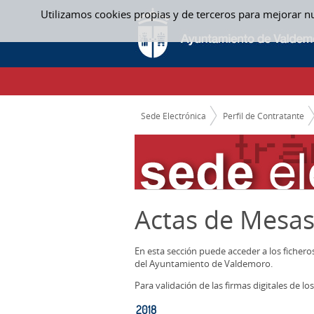
Saltar al contenido
Utilizamos cookies propias y de terceros para mejorar n
2018 - ACTAS MESAS CONTRATACION
CAMINO DE MIGAS
Sede Electrónica
Perfil de Contratante
Actas de Mesas
En esta sección puede acceder a los ficher
del Ayuntamiento de Valdemoro.
Para validación de las firmas digitales de 
2018