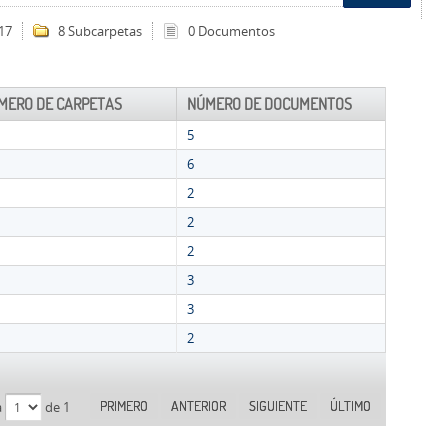
17
8 Subcarpetas
0 Documentos
MERO DE CARPETAS
NÚMERO DE DOCUMENTOS
5
6
2
2
2
3
3
2
PRIMERO
ANTERIOR
SIGUIENTE
ÚLTIMO
a
de 1