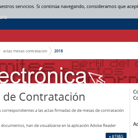
uestros servicios. Si continúa navegando, consideramos que acep
actas mesas contratacion
2018
C
 de Contratación
C
os correspondientes a las actas firmadas de de mesas de contratación
A
los documentos, han de visualizarse en la aplicación Adobe Reader
« ATRÁS