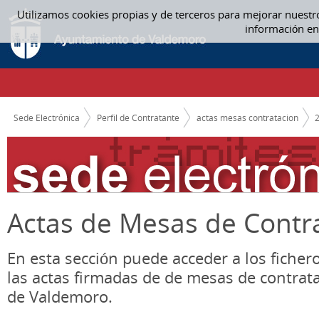
Saltar al contenido
Utilizamos cookies propias y de terceros para mejorar nuestr
ENERO - ACTAS MESAS CONTRATACION
información en
CAMINO DE MIGAS
Sede Electrónica
Perfil de Contratante
actas mesas contratacion
Actas de Mesas de Contr
En esta sección puede acceder a los ficher
las actas firmadas de de mesas de contrat
de Valdemoro.