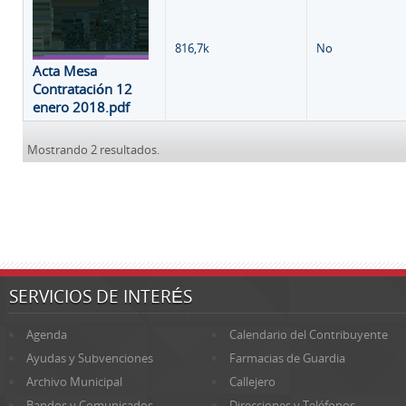
816,7k
No
Acta Mesa
Contratación 12
enero 2018.pdf
Mostrando 2 resultados.
SERVICIOS DE INTERÉS
Agenda
Calendario del Contribuyente
Ayudas y Subvenciones
Farmacias de Guardia
Archivo Municipal
Callejero
Bandos y Comunicados
Direcciones y Teléfonos