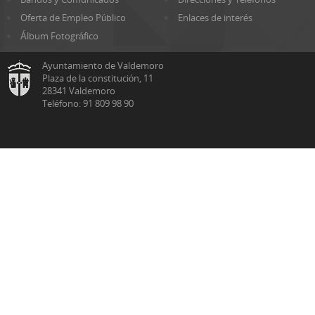
Oferta de Empleo Público
Enlaces de interés
Álbum Fotográfico
Ayuntamiento de Valdemoro
Plaza de la constitución, 11
28341 Valdemoro
Teléfono: 91 809 98 90