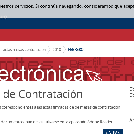
uestros servicios. Si continúa navegando, consideramos que acep
actas mesas contratacion
2018
FEBRERO
C
 de Contratación
C
os correspondientes a las actas firmadas de de mesas de contratación
A
los documentos, han de visualizarse en la aplicación Adobe Reader
« ATRÁS