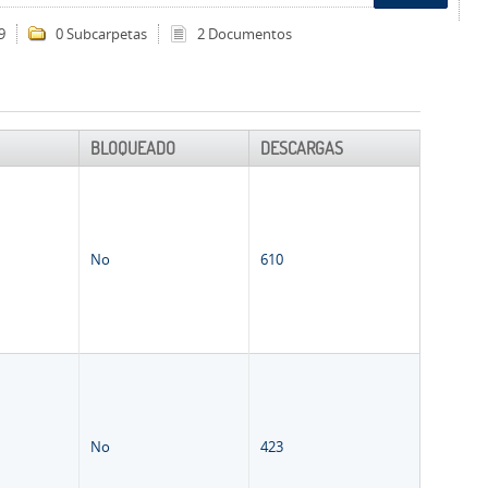
9
0 Subcarpetas
2 Documentos
BLOQUEADO
DESCARGAS
No
610
No
423