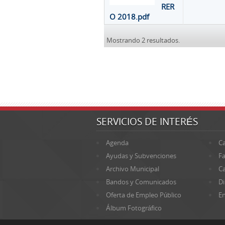
RER
O 2018.pdf
Mostrando 2 resultados.
SERVICIOS DE INTERÉS
Agenda
Ca
Ayudas y Subvenciones
Fa
Archivo Municipal
Ca
Bandos y Comunicados
Di
Oferta de Empleo Público
En
Álbum Fotográfico