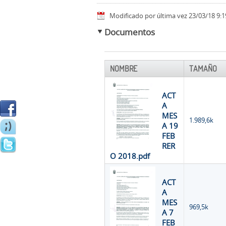
Modificado por última vez 23/03/18 9:1
Documentos
NOMBRE
TAMAÑO
ACT
A
MES
1.989,6k
A 19
FEB
RER
O 2018.pdf
ACT
A
MES
969,5k
A 7
FEB