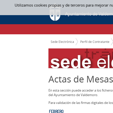
Saltar al contenido
Utilizamos cookies propias y de terceros para mejorar n
FEBRERO - ACTAS MESAS CONTRATACION
CAMINO DE MIGAS
Sede Electrónica
Perfil de Contratante
Actas de Mesas
En esta sección puede acceder a los ficher
del Ayuntamiento de Valdemoro.
Para validación de las firmas digitales de 
FEBRERO