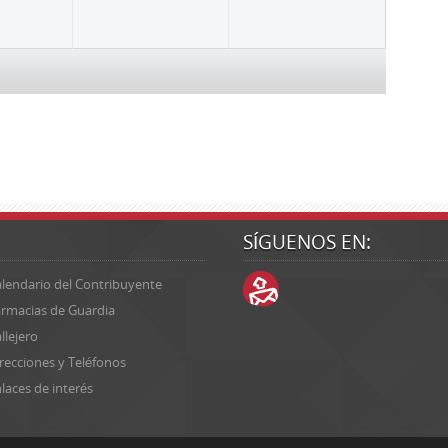
SÍGUENOS EN:
lendario del Contribuyente
rmacias de Guardia
llejero
recciones y Teléfonos
laces de interés