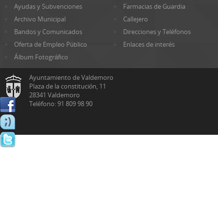
Ayudas y Subvenciones
Farmacias de Guardia
Archivo Municipal
Callejero
Bandos y Comunicados
Direcciones y Teléfonos
Oferta de Empleo Público
Enlaces de interés
Álbum Fotográfico
Ayuntamiento de Valdemoro
Plaza de la constitución, 11
28341 Valdemoro
Teléfono: 91 809 98 90