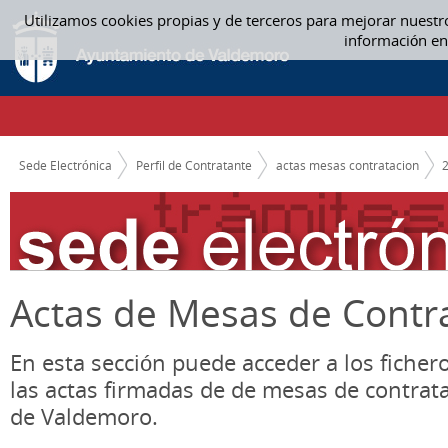
Saltar al contenido
Utilizamos cookies propias y de terceros para mejorar nuestr
ABRIL - ACTAS MESAS CONTRATACION
información en
CAMINO DE MIGAS
Sede Electrónica
Perfil de Contratante
actas mesas contratacion
Actas de Mesas de Contr
En esta sección puede acceder a los ficher
las actas firmadas de de mesas de contrat
de Valdemoro.