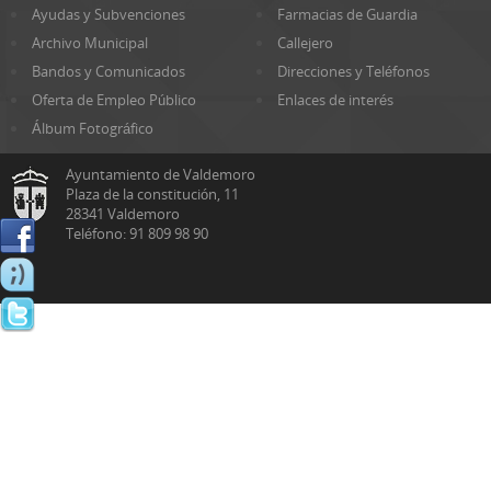
Ayudas y Subvenciones
Farmacias de Guardia
Archivo Municipal
Callejero
Bandos y Comunicados
Direcciones y Teléfonos
Oferta de Empleo Público
Enlaces de interés
Álbum Fotográfico
Ayuntamiento de Valdemoro
Plaza de la constitución, 11
28341 Valdemoro
Teléfono: 91 809 98 90