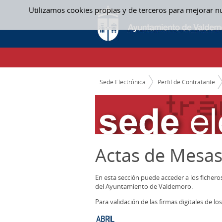
Saltar al contenido
Utilizamos cookies propias y de terceros para mejorar n
ABRIL - ACTAS MESAS CONTRATACION
CAMINO DE MIGAS
Sede Electrónica
Perfil de Contratante
Actas de Mesas
En esta sección puede acceder a los ficher
del Ayuntamiento de Valdemoro.
Para validación de las firmas digitales de 
ABRIL