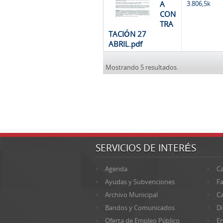
A
3.806,5k
CON
TRA
TACIÓN 27
ABRIL.pdf
Mostrando 5 resultados.
SERVICIOS DE INTERÉS
Agenda
Ca
Ayudas y Subvenciones
Fa
Archivo Municipal
Ca
Bandos y Comunicados
Di
Oferta de Empleo Público
En