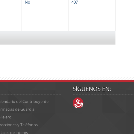
No
407
SÍGUENOS EN:
lendario del Contribuyente
rmacias de Guardia
llejero
recciones y Teléfonos
laces de interés