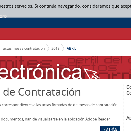
uestros servicios. Si continúa navegando, consideramos que acep
actas mesas contratacion
2018
ABRIL
C
 de Contratación
C
os correspondientes a las actas firmadas de de mesas de contratación
A
los documentos, han de visualizarse en la aplicación Adobe Reader
« ATRÁS