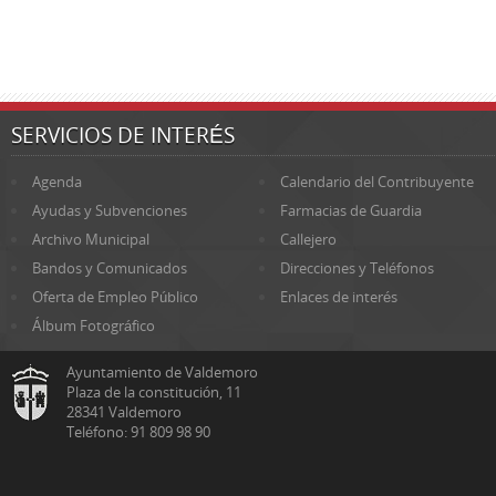
SERVICIOS DE INTERÉS
Agenda
Calendario del Contribuyente
Ayudas y Subvenciones
Farmacias de Guardia
Archivo Municipal
Callejero
Bandos y Comunicados
Direcciones y Teléfonos
Oferta de Empleo Público
Enlaces de interés
Álbum Fotográfico
Ayuntamiento de Valdemoro
Plaza de la constitución, 11
28341 Valdemoro
Teléfono: 91 809 98 90