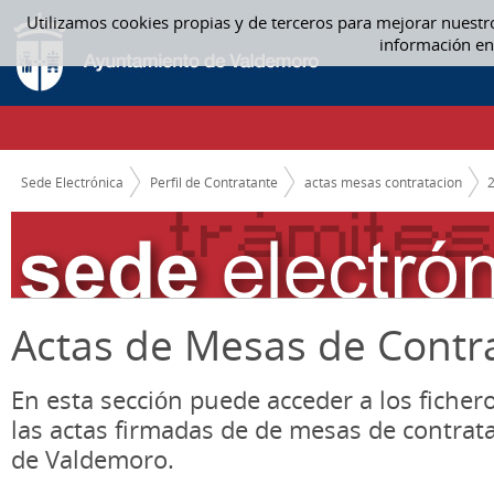
Saltar al contenido
Utilizamos cookies propias y de terceros para mejorar nuestr
JUNIO - ACTAS MESAS CONTRATACION
información en
CAMINO DE MIGAS
Sede Electrónica
Perfil de Contratante
actas mesas contratacion
Actas de Mesas de Contr
En esta sección puede acceder a los ficher
las actas firmadas de de mesas de contrat
de Valdemoro.