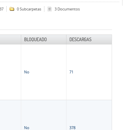
37
0 Subcarpetas
3 Documentos
BLOQUEADO
DESCARGAS
No
71
No
378