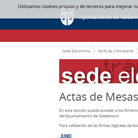
Saltar al contenido
Utilizamos cookies propias y de terceros para mejorar n
JUNIO - ACTAS MESAS CONTRATACION
CAMINO DE MIGAS
Sede Electrónica
Perfil de Contratante
Actas de Mesas
En esta sección puede acceder a los ficher
del Ayuntamiento de Valdemoro.
Para validación de las firmas digitales de 
JUNIO