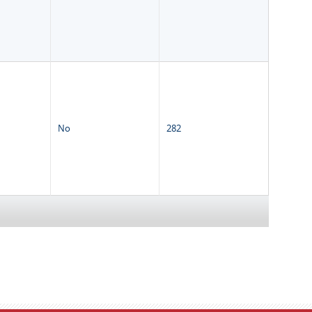
No
282