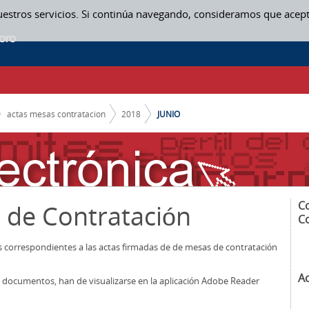
uestros servicios. Si continúa navegando, consideramos que acep
actas mesas contratacion
2018
JUNIO
C
 de Contratación
C
os correspondientes a las actas firmadas de de mesas de contratación
A
los documentos, han de visualizarse en la aplicación Adobe Reader